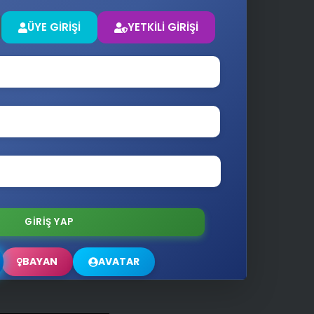
ÜYE GİRİŞİ
YETKİLİ GİRİŞİ
BAYAN
AVATAR