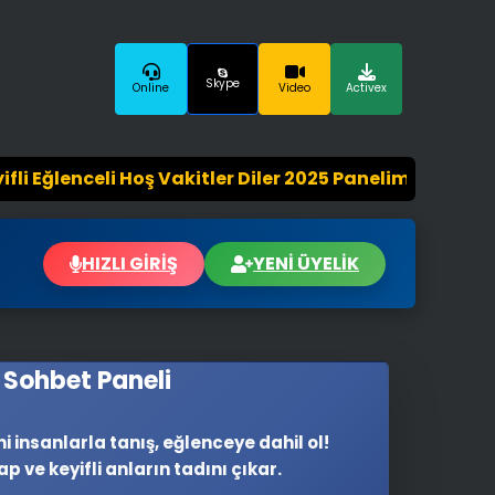
Skype
Online
Video
Activex
ler Diler 2025 Panelimiz Hayırlı Olsun. Sohbetin Tek A
HIZLI GİRİŞ
YENİ ÜYELİK
️ Sohbet Paneli
i insanlarla tanış, eğlenceye dahil ol!
👥
ap ve keyifli anların tadını çıkar.