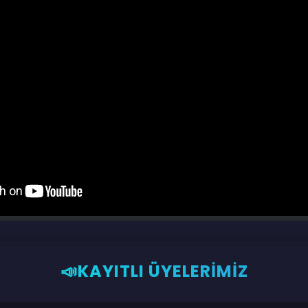
💡
📣KAYITLI ÜYELERİMİZ