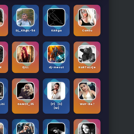
Dj_KR@L-54
KARga
CaNSu
iK
IŞILL
dj-mesut
KaRTaLiÇe
iSi
GAMZE_35
【F】【S】
WaY-Be.!
【M】