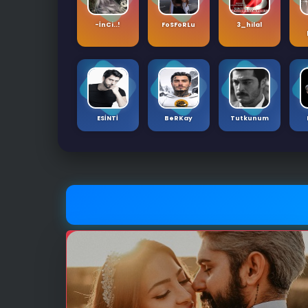
-İnCi..!
FoSFoRLu
3_hilal
ESİNTİ
BeRKay
Tutkunum