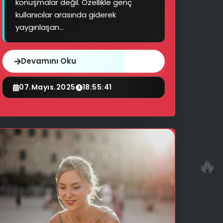
konuşmalar değil. Özellikle genç
💡
kullanıcılar arasında giderek
yaygınlaşan...
Devamını Oku
07.Mayıs.2025
18:55:41
🔥
🔥