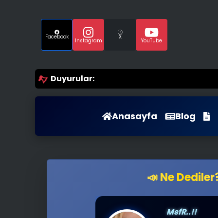
Facebook
X
Instagram
YouTube
Duyurular:
Anasayfa
Blog
📣 Ne Dediler
ThE_SaNaL_