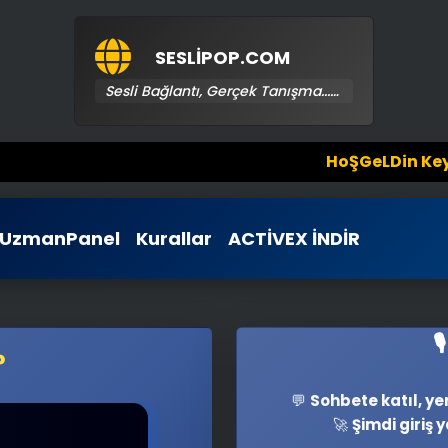
SESLİPOP.COM
Sesli Bağlantı, Gerçek Tanışma...₀⚡
🎆
HoŞGeLDin Keyifli Eğlenceli Hoş Vakit
UzmanPanel
Kurallar
ACTİVEX İNDİR

?
💬
Sohbete katıl, yen
🚀
Şimdi giriş y
KeZzAp