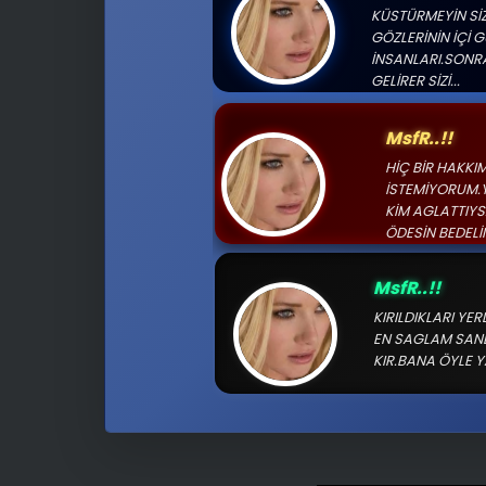
Sabırdan sonra 
OLUR..!
🗨️
ThE_SaNa
BU ÜLKEDE BAZ
ÇİÇEGİ OT KAD
OYSAKİ AGAÇ N
KADINDA HAYAT
ThE_SaNaL
BİZE YENİ DÜŞMA
HAYRANIMIZ OLD