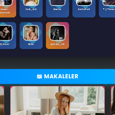
mavi-
ZoR_KiZ
Metin
SeSLiPoP
͡° ͜ʖ ͡°me
boncuk
💚
💙
Dj Onur
NİSA
qöZde_o6
💚
📖 MAKALELER