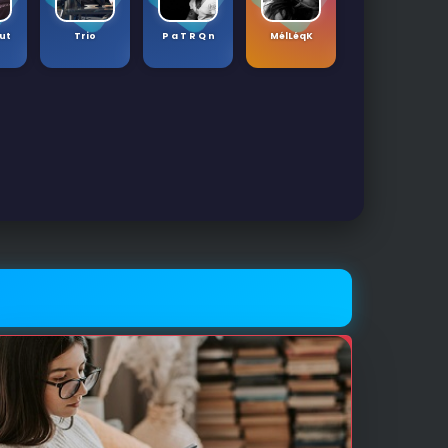
sut
Trio
P a T R Q n
MélLéqK