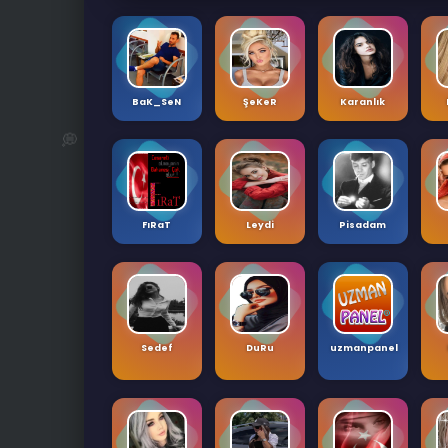
BaK_SeN
ŞeKeR
Karanlık
💭
FıRaT
Leydi
Pisadam
Sedef
DuRu
uzmanpanel
🌟
👩‍💻