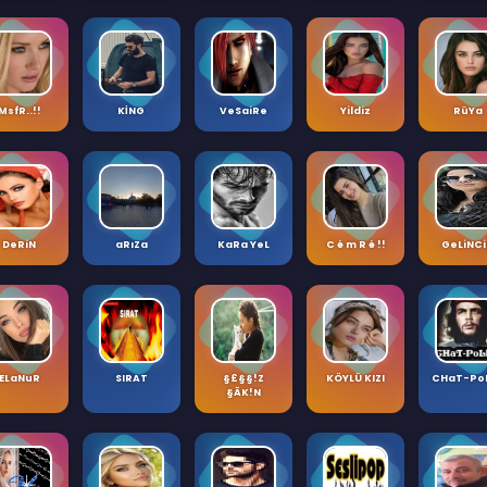
MsfR..!!
KİNG
VeSaiRe
Yildiz
RüYa
DeRiN
aRıZa
KaRa YeL
C é m R é !!
GeLiNC
ELaNuR
SIRAT
§£§§!Z
KÖYLÜ KIZI
CHaT-PoL
§ÃK!N