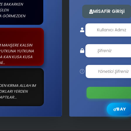
söylenen SÖZ AGIR
MİSAFİR GİRİŞİ
L_KeZzAp
ILARI AGACI ODUN
INI ET SANIYOLAR
EFES ÇİÇEK İLAÇ
TIR..
_KeZzAp
NLAR LAZIM ESKİLERİ
U.
BAY