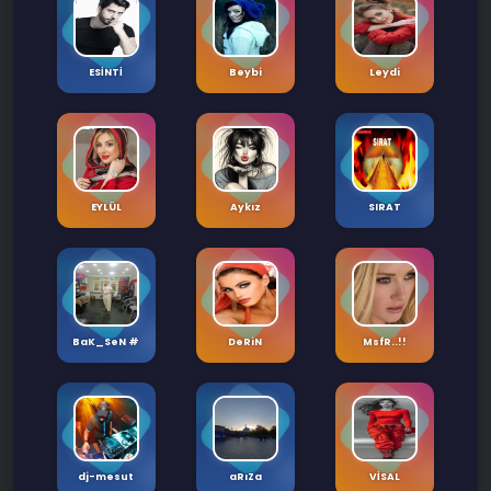
🎤
ESİNTİ
Beybi
Leydi
EYLÜL
Aykız
SIRAT
BaK_SeN #
DeRiN
MsfR..!!
🎙️
dj-mesut
aRıZa
VİSAL