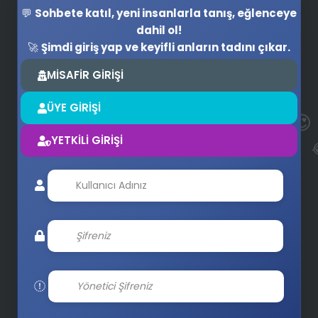
💬
Sohbete katıl, yeni insanlarla tanış, eğlenceye
dahil ol!
🚀
Şimdi giriş yap ve keyifli anların tadını çıkar.
MİSAFİR GİRİŞİ
😍
ÜYE GİRİŞİ
YETKİLİ GİRİŞİ