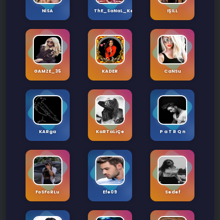
NİSA
ThE_SaNaL_KeZzAp
IŞILL
GAMZE_35
KADER
CaNSu
KARga
KaRTaLiÇe
P a T R Q n
FoSFoRLu
Efe09
Sedef