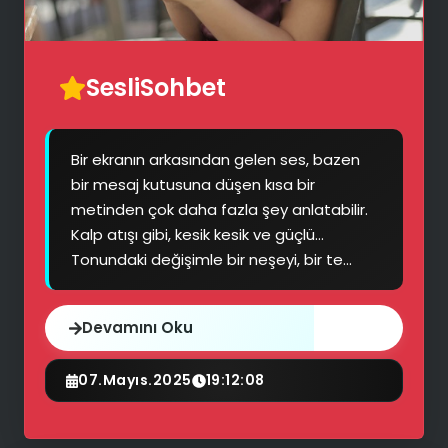
SesliSohbet
🎶
Bir ekranın arkasından gelen ses, bazen
bir mesaj kutusuna düşen kısa bir
🎭
metinden çok daha fazla şey anlatabilir.
Kalp atışı gibi, kesik kesik ve güçlü…
Tonundaki değişimle bir neşeyi, bir te...
Devamını Oku
🗨️
07.Mayıs.2025
19:12:08