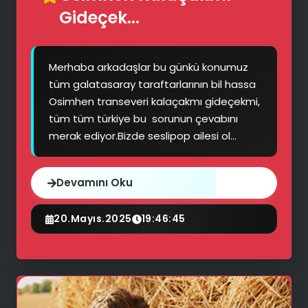
Gideçek...
Merhaba arkadaşlar bu günkü konumuz
tüm galatasaray taraftarlarının bil hassa
Osimhen transeveri kalaçakmı gideçekmi,
tüm tüm türkiye bu sorunun çevabını
merak ediyor.Bizde seslipop ailesi ol...
Devamını Oku
20.Mayıs.2025
19:46:45
📶
🤷‍♂️
🔊