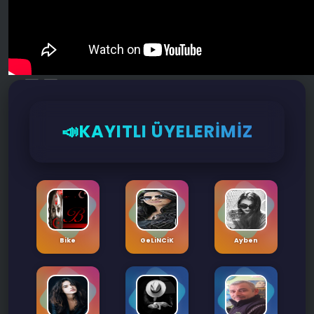
🤷‍♂️
📣KAYITLI ÜYELERİMİZ
📶
Bike
GeLiNCiK
Ayben