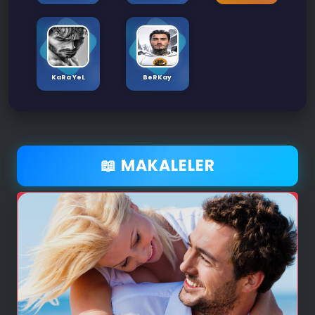
KaRa YeL
BeRKay
📖 MAKALELER