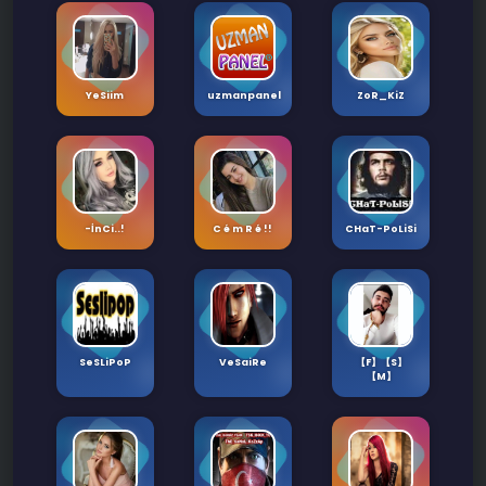
YeSiim
uzmanpanel
ZoR_KiZ
-İnCi..!
C é m R é !!
CHaT-PoLiSi
SeSLiPoP
VeSaiRe
【F】【S】
【M】
✉️