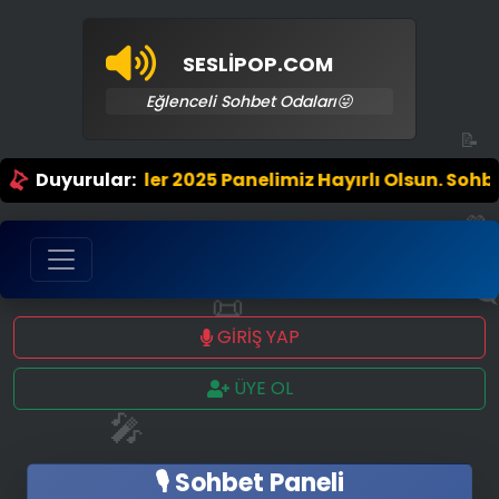
SESLİPOP.COM
Eğlenceli Sohbet Odaları😜
📝
5 Panelimiz Hayırlı Olsun. Sohbetin Tek Adresindesiniz
Duyurular:
💜
📜
🗨
GİRİŞ YAP
ÜYE OL
🎤
🎙️ Sohbet Paneli