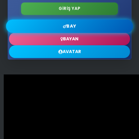
BAY
BAYAN
AVATAR
🔥